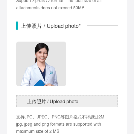
Support zip/rar/7z format. The total size of all
attachments does not exceed 50MB
上传照片 / Upload photo*
上传照片 / Upload photo
支持JPG、JPEG、PNG等图片格式不得超过2M
jpg, jpeg and png formats are supported with
maximum size of 2 MB