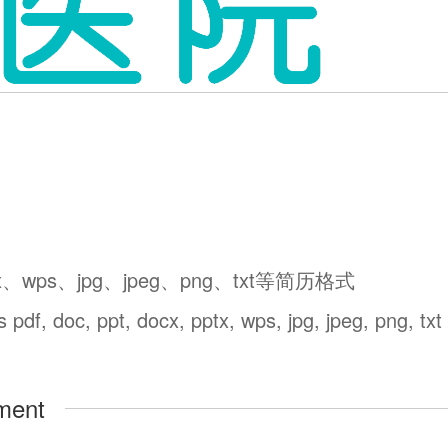
tx、wps、jpg、jpeg、png、txt等简历格式
df, doc, ppt, docx, pptx, wps, jpg, jpeg, png, txt
ment