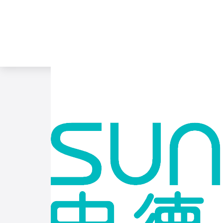
招聘首页
>
职位列表
>
职位详情
>
儿科医生
全职 ｜ Medical医生类
上海市长宁区虹桥路2281号