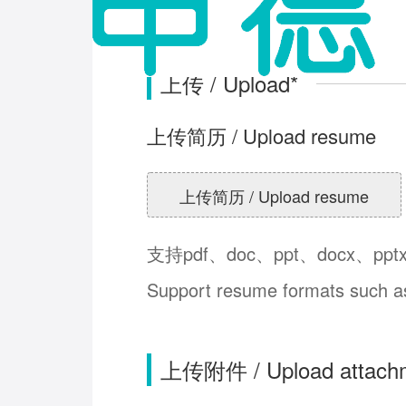
上传 / Upload*
上传简历 / Upload resume
上传简历 / Upload resume
支持pdf、doc、ppt、docx、pp
Support resume formats such as p
上传附件 / Upload attach