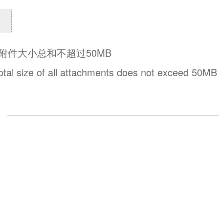
件，附件大小总和不超过50MB
total size of all attachments does not exceed 50MB