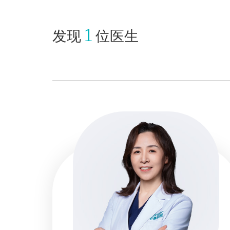
1
发现
位医生