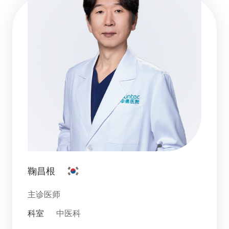
鞠昌根
主诊医师
科室
中医科