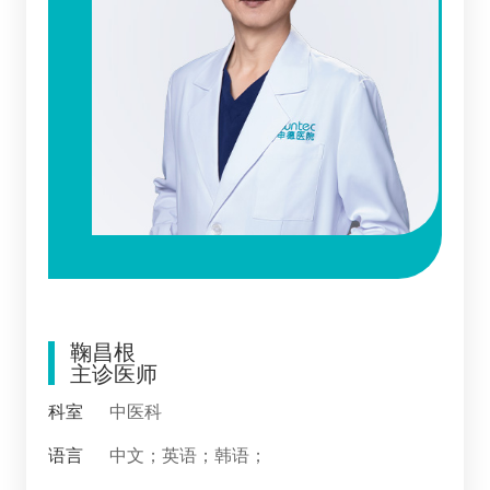
鞠昌根
主诊医师
科室
中医科
语言
中文；英语；韩语；