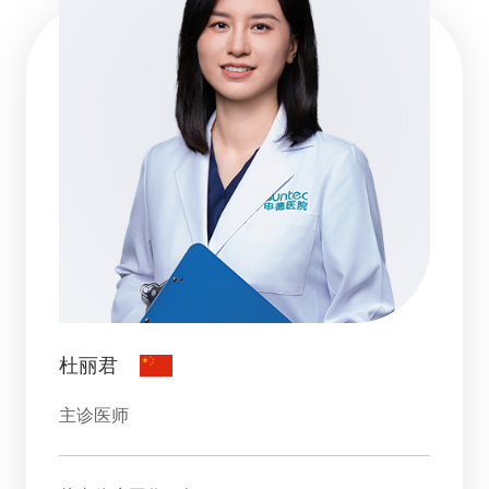
杜丽君
主诊医师